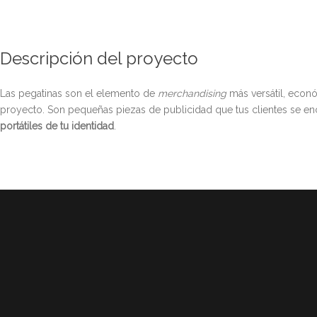
Descripción del proyecto
Las pegatinas son el elemento de
merchandising
más versátil, econ
proyecto. Son pequeñas piezas de publicidad que tus clientes se enca
portátiles de tu identidad
.