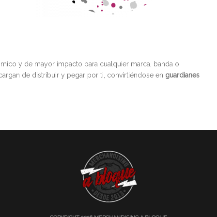
ómico y de mayor impacto para cualquier marca, banda o
rgan de distribuir y pegar por ti, convirtiéndose en
guardianes